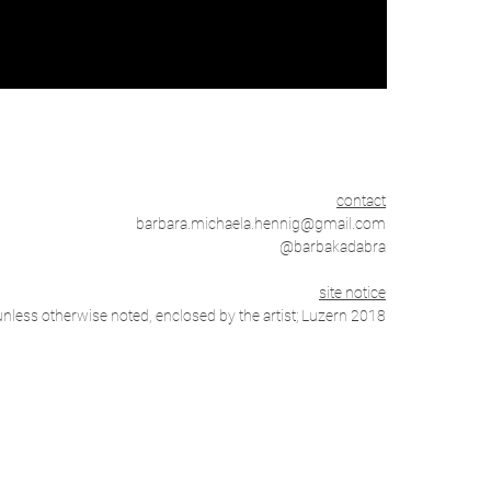
contact
barbara.michaela.hennig@gmail.com
@barbakadabra
site notice
 unless otherwise noted, enclosed by the artist; Luzern 2018