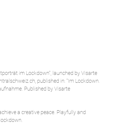
bstporträt im Lockdown", launched by Visarte
ntralschweiz.ch
, published in: "Im Lockdown.
aufnahme. Published by Visarte
 achieve a creative peace. Playfully and
e lockdown.