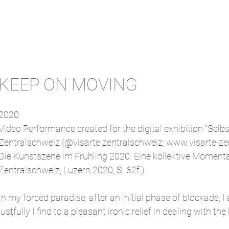
KEEP ON MOVING
2020
Video Performance created for the digital exhibition "Sel
Zentralschweiz (@visarte.zentralschweiz;
www.visarte-ze
Die Kunstszene im Frühling 2020. Eine kollektive Moment
Zentralschweiz, Luzern 2020, S. 62f.)
In my forced paradise, after an initial phase of blockade, I
lustfully I find to a pleasant ironic relief in dealing with th