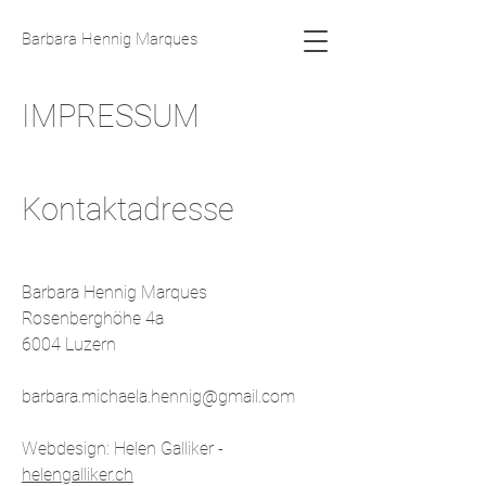
Barbara Hennig Marques
IMPRESSUM
Kontaktadresse
Barbara Hennig Marques
Rosenberghöhe 4a
6004 Luzern
barbara.michaela.hennig@gmail.com
Webdesign: Helen Galliker -
helengalliker.ch